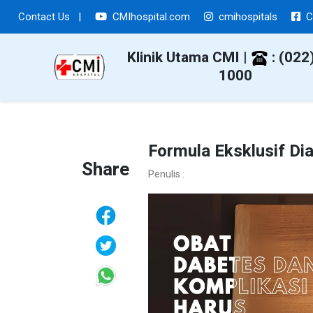
Contact Us
|
CMIhospital.com
cmihospitals
C
Klinik Utama CMI |
: (022
1000
Formula Eksklusif Di
Share
Penulis :