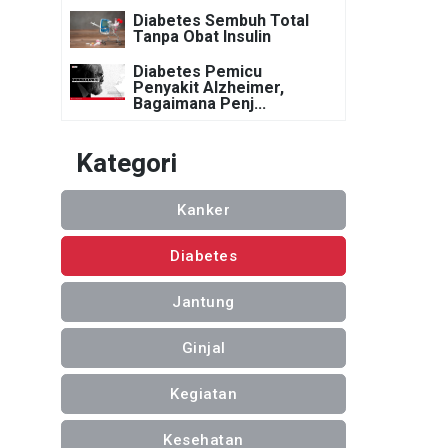
Diabetes Sembuh Total
Tanpa Obat Insulin
Diabetes Pemicu
Penyakit Alzheimer,
Bagaimana Penj...
Kategori
Kanker
Diabetes
Jantung
Ginjal
Kegiatan
Kesehatan