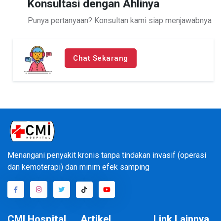
Konsultasi dengan Ahlinya
Punya pertanyaan? Konsultan kami siap menjawabnya
Pengobatan Jantung Tanpa Operasi
Pasang Ring dan B...
Chat Sekarang
Tanpa Kemoterapi, Kanker Payudara
Sembuh | RUMAH S...
Kanker Payudara Sembuh Tanpa
Operasi | RUMAH SAKIT...
Menangani penyakit kronis tanpa tindakan invasif (operasi
dan kemoterapi) dan minim efek samping
Kanker Payudara Sembuh Tanpa
Kemoterapi | RUMAH SA...
CMI Hospital
Artikel
Link Lainnya